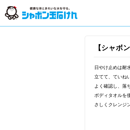
【シャボン
日やけ止めは耐
立てて、ていね
よく確認し、落
ボディタオルを
さしくクレンジ