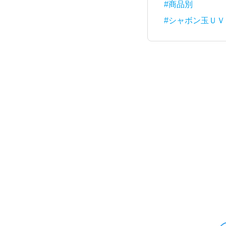
#商品別
#シャボン玉ＵＶ