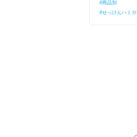
#商品別
#せっけんハミガ