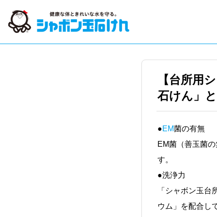
【台所用シ
石けん」
●
EM
菌の有無
EM菌（善玉菌
す。
●洗浄力
「シャボン玉台
ウム」を配合し